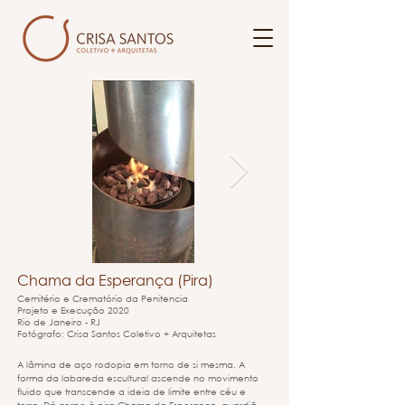
Chama da Esperança (Pira)
Cemitério e Crematório da Penitencia
Projeto e Execução 2020
Rio de Janeiro - RJ
Fotógrafo: Crisa Santos Coletivo + Arquitetas
A lâmina de aço rodopia em torno de si mesma. A
forma da labareda escultural ascende no movimento
fluido que transcende a ideia de limite entre céu e